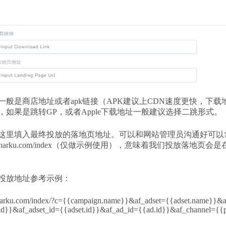
一般是商店地址或者apk链接（APK建议上CDN速度更快，下
，如果是跳转GP，或者Apple下载地址一般建议选择二跳形式。
这里填入最终投放的落地页地址。可以和网站管理员沟通好可以
/www.narku.com/index（仅做示例使用），意味着我们投放落
投放地址参考示例：
narku.com/index/?c={{campaign.name}}&af_adset={{adset.name}}&
id}}&af_adset_id={{adset.id}}&af_ad_id={{ad.id}}&af_channel={{