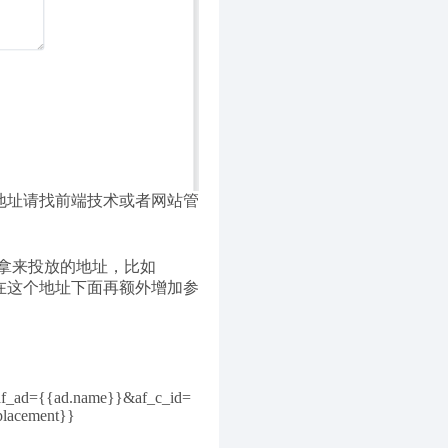
载地址请找前端技术或者网站管
拿来投放的地址，比如
地页会是在这个地址下面再额外增加参
af_ad={{ad.name}}&af_c_id=
placement}}