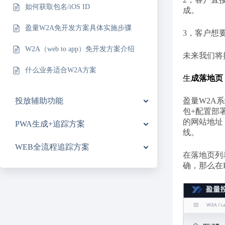
如何获取包名/iOS ID
成。
盈量W2A免开发方案具体实施步骤
3，客户想
W2A（web to app）免开发方案介绍
未来我们将
什么业务适合W2A方案
生
成落地页
投放辅助功能
盈量W2A
包+配置部
的网站地址
PWA生成+追踪方案
线。
WEB全流程追踪方案
在落地页列
确，那么在F