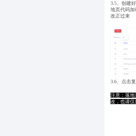
3.5、创
地页代码加
改正过来
3.6、点击
注意：落地
改，也请仅