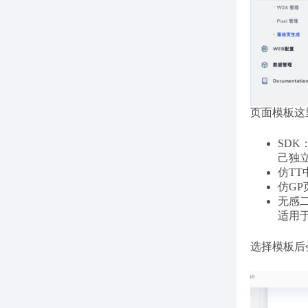
页面模板这
SDK
己独
仿TT中
仿GP页
无感二
适用于i
选择模板后