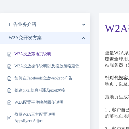
广告业务介绍
W2
W2A免开发方案
盈量W2A
W2A投放落地页说明
覆盖全球用
站服务器（
W2A投放操作说明以及投放策略建议
针对代投客
如何在Facebook投放web2app广告
地页，以及
创建pixel信息+测试pixel对接
落地页生成
W2A配置事件映射回传说明
1，客户自
盈量W2A三方配置说明
的落地页地
Appsflyer+Adjust
2，客户直