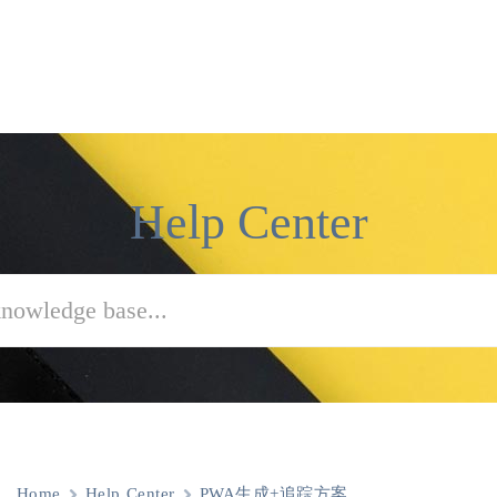
Help Center
Home
Help Center
PWA生成+追踪方案